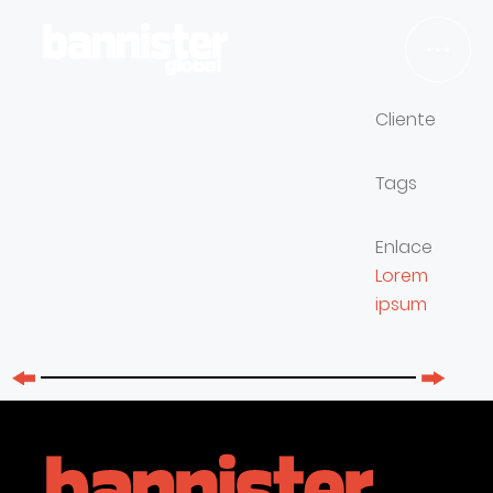
Cliente
TRABAJOS
Tags
SERVICIOS
Enlace
Lorem
NOSOTROS
ipsum
BLOG
EMPLEO