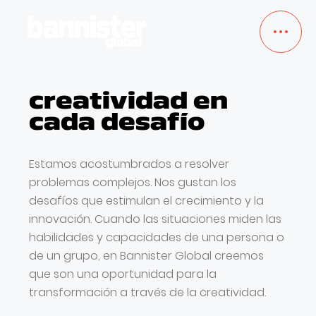
creatividad en
TRABAJOS
cada desafío
SERVICIOS
Estamos acostumbrados a resolver
problemas complejos. Nos gustan los
NOSOTROS
desafíos que estimulan el crecimiento y la
innovación. Cuando las situaciones miden las
BLOG
habilidades y capacidades de una persona o
de un grupo, en Bannister Global creemos
EMPLEO
que son una oportunidad para la
transformación a través de la creatividad.