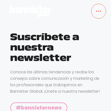
Suscríbete a
TRABAJOS
nuestra
SERVICIOS
newsletter
NOSOTROS
Conoce las últimas tendencias y recibe los
consejos sobre comunicación y marketing de
BLOG
los profesionales que trabajamos en
Bannister Global. ¡Únete a nuestra newsletter!
EMPLEO
#bannisternews