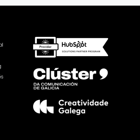
al
g
és