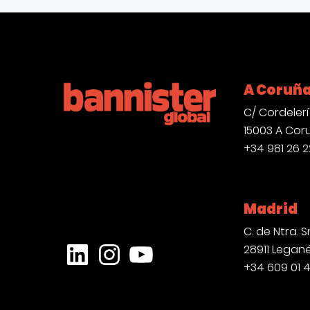
A Coruñ
C/ Cordelería
15003 A Cor
+34 981 26 2
Madrid
C. de Ntra. Sr
28911 Legan
LinkedIn
Instagram
YouTube
+34 609 01 