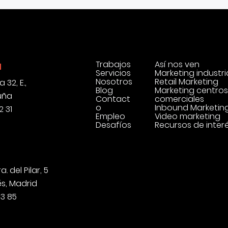
Trabajos
Así nos ven
a
Servicios
Marketing industri
Nosotros
Retail Marketing
 32, E.,
Blog
Marketing centros
uña
Contact
comerciales
o
Inbound Marketin
2 31
Empleo
Video marketing
Desafíos
Recursos de inter
a. del Pilar, 5
és, Madrid
43 85