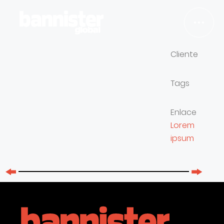
Cliente
TRABAJOS
Tags
SERVICIOS
Enlace
Lorem
NOSOTROS
ipsum
BLOG
EMPLEO