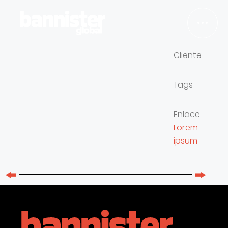
Cliente
TRABAJOS
Tags
SERVICIOS
Enlace
Lorem
NOSOTROS
ipsum
BLOG
EMPLEO