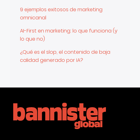
9 ejemplos exitosos de marketing
omnicanal
AI-First en marketing: lo que funciona (y
lo que no)
¿Qué es el slop, el contenido de baja
calidad generado por IA?