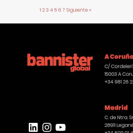
1
2
3
4
5
6
7
Siguiente »
A Coruñ
C/ Cordelería
15003 A Cor
+34 981 26 2
Madrid
C. de Ntra. Sr
28911 Legan
LinkedIn
Instagram
YouTube
+34 609 01 