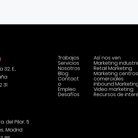
Trabajos
Así nos ven
a
Servicios
Marketing industri
Nosotros
Retail Marketing
 32, E.,
Blog
Marketing centros
uña
Contact
comerciales
o
Inbound Marketin
2 31
Empleo
Video marketing
Desafíos
Recursos de inter
a. del Pilar, 5
és, Madrid
43 85