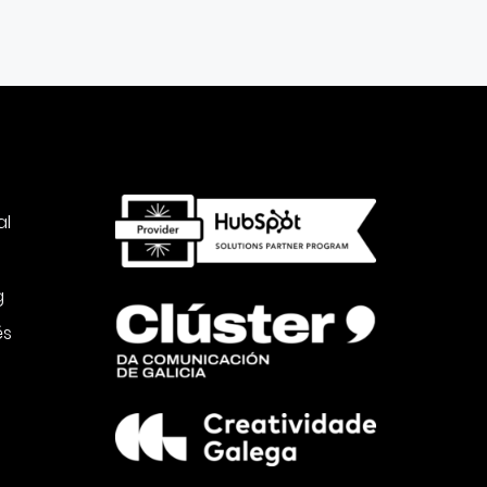
al
g
és