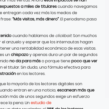
nerar más ventas. Ahora
esos impactos se han
expuestos a miles de titulares
cuando navegamos
e se entregan cada vez más los medios de
frase:
“Más visitas, más dinero”
. El periodismo pasa
tenido
cuando hablamos de
clickbait
. Son muchos
r el anzuelo y esperar que los internautas hagan
obtener una rentabilidad económica de esas visitas.
 es un
chispazo
y apenas dura un par de segundos
enido
no da para más
o porque tiene
poco que ver
n el titular. Sin duda, una fórmula efectiva para
ustración
en los lectores.
ue la mayoría de los lectores digitales son
cuando entran en una noticia,
escanean más que
ención más de unos segundos exige un esfuerzo
ece la pena. Un
estudio de