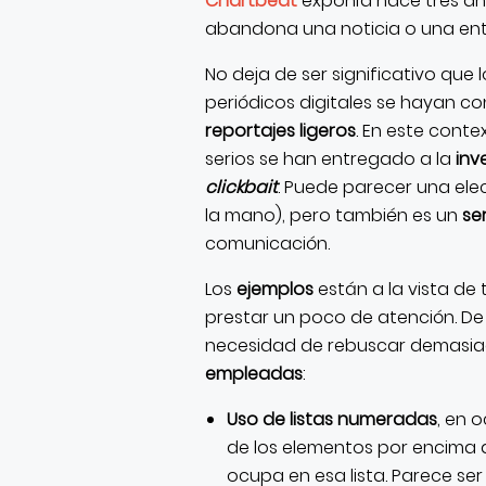
Chartbeat
exponía hace tres añ
abandona una noticia o una en
No deja de ser significativo que
periódicos digitales se hayan c
reportajes ligeros
. En este cont
serios se han entregado a la
inv
clickbait
. Puede parecer una elec
la mano), pero también es un
se
comunicación.
Los
ejemplos
están a la vista de
prestar un poco de atención. D
necesidad de rebuscar demasiad
empleadas
:
Uso de listas numeradas
, en 
de los elementos por encima d
ocupa en esa lista. Parece s