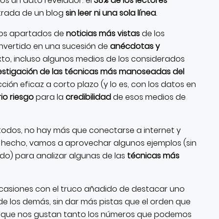
os un dato revelador: el
38% de los lectores
trada de un blog
sin leer ni una sola línea
.
 los apartados de
noticias más vistas
de los
onvertido en una sucesión de
anécdotas y
exto, incluso algunos medios de los considerados
estigación de las técnicas más manoseadas del
ción eficaz a corto plazo (y lo es, con los datos en
rio riesgo
para la
credibilidad
de esos medios de
 todos, no hay más que conectarse a internet y
e hecho, vamos a aprovechar algunos ejemplos (sin
o) para analizar algunas de las
técnicas más
ocasiones con el truco añadido de destacar uno
e los demás, sin dar más pistas que el orden que
er que nos gustan tanto los números que podemos