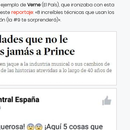
l ejemplo de
Verne
(El País), que ironizaba con esta
e este
reportaje
: «8 increíbles técnicas que usan los
ión (la #9 te sorprenderá)».