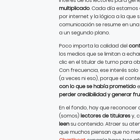
interés de los lectores para ge
multiplicado
. Cada día estamos
por internet y la lógica a la qu
comunicación se resume en una 
a un segundo plano.
Poco importa la calidad del
con
los medios que se limitan a echa
clic en el titular de turno para 
Con frecuencia, ese interés solo
(a veces ni eso), porque el cont
con lo que se había prometido
e
perder credibilidad y generar fr
En el fondo, hay que reconocer q
(somos)
lectores de titulares
y, 
leen
su contenido. Atraer su at
que muchos piensan que no mer