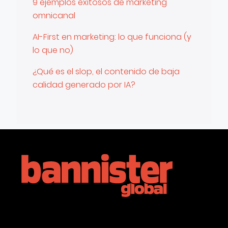
9 ejemplos exitosos de marketing
omnicanal
AI-First en marketing: lo que funciona (y
lo que no)
¿Qué es el slop, el contenido de baja
calidad generado por IA?
LinkedIn
Instagram
YouTube