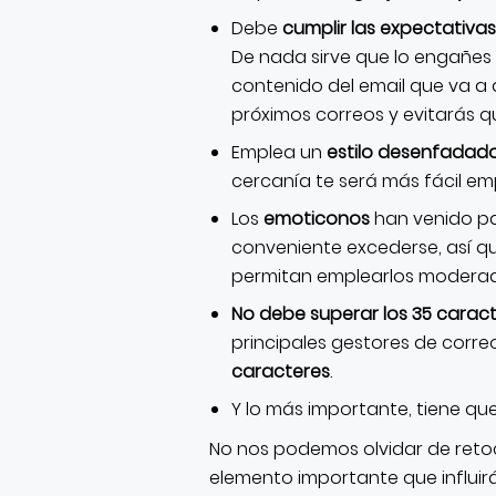
Debe
cumplir las expectativas
De nada sirve que lo engañes 
contenido del email que va a ab
próximos correos y evitarás 
Emplea un
estilo desenfadado
cercanía te será más fácil emp
Los
emoticonos
han venido pa
conveniente excederse, así qu
permitan emplearlos modera
No debe superar los 35 carac
principales gestores de correo
caracteres
.
Y lo más importante, tiene qu
No nos podemos olvidar de reto
elemento importante que influirá