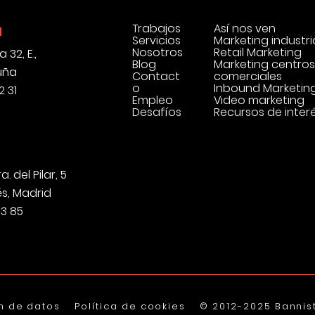
Trabajos
Así nos ven
a
Servicios
Marketing industri
Nosotros
Retail Marketing
 32, E.,
Blog
Marketing centros
uña
Contact
comerciales
o
Inbound Marketin
2 31
Empleo
Video marketing
Desafíos
Recursos de inter
a. del Pilar, 5
és, Madrid
43 85
n de datos
Política de cookies
© 2012-2025 Bannis