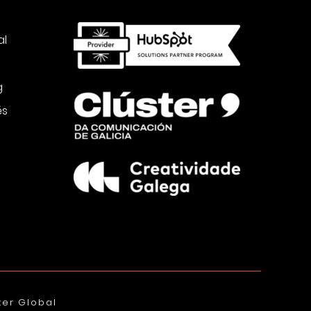
al
g
és
ter Global