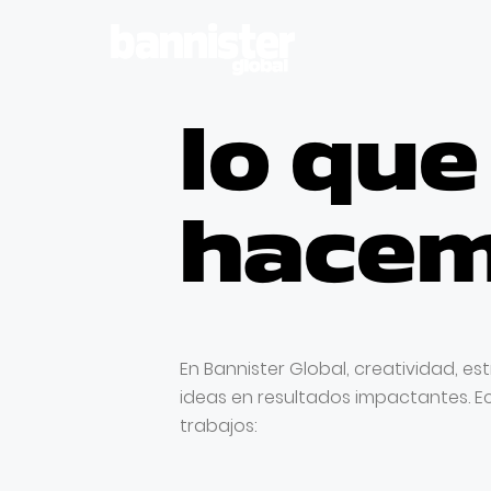
lo que
hace
En Bannister Global, creatividad, e
ideas en resultados impactantes. E
trabajos: