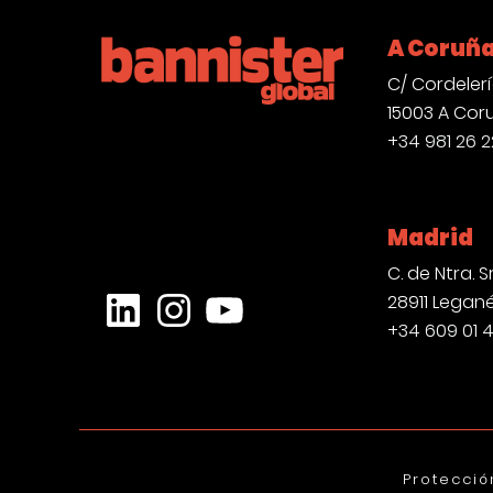
A Coruñ
C/ Cordelería
15003 A Cor
+34 981 26 2
Madrid
C. de Ntra. Sr
28911 Legan
LinkedIn
Instagram
YouTube
+34 609 01 
Protecció