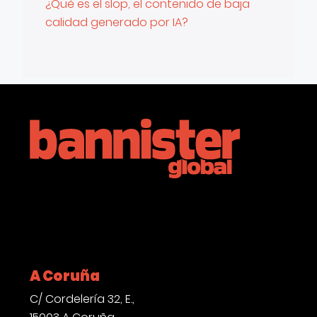
¿Qué es el slop, el contenido de baja
calidad generado por IA?
LinkedIn
Instagram
YouTube
A Coruña
C/ Cordelería 32, E.,